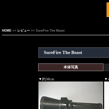
HOME
>>
レビュー
>> SureFire The Beast
SureFire The Beast
本体写真
▼約38cm
▼