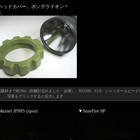
ヘッドカバー。ポンデライオン＾
；
[建材まで約50m（距離計忘れました・歩測）、ISO200、F2.8、シャッタースピード1
・写真をクリックすると拡大します
axtel JF995 (spot)
▼SureFire 9P