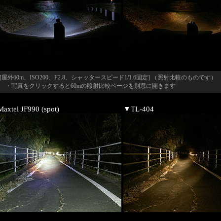
[屋外60m、ISO200、F2.8、シャッタースピード1/1.6固定] （照射比較のものです）
・写真をクリックすると60mの照射比較ページを別窓に開きます
axtel JF990 (spot)
▼TL-404