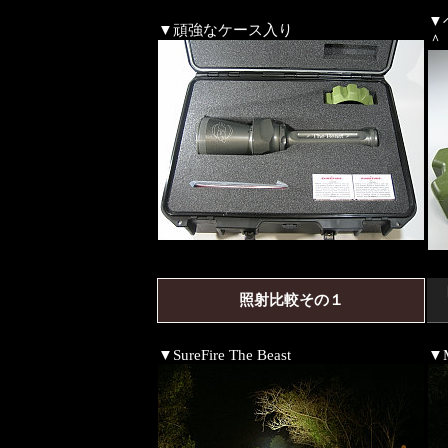
▼
▼頑強なケース入り
＾
照射比較その１
▼SureFire The Beast
▼M