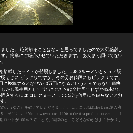
しました。 絶対触ることはないと思ってましたので大変感謝し
ます。簡単にご紹介させていただきます。 あんまり調べてない
い。
W-HIDを搭載したライトが登場しました。2,000ルーメンとシュア既
す明るさに ビックリですが、その分お値段にもビックリです。
、日本円に換算するとなぜか60万円になるというとんでもない 価格
しかし民生用として放出されたのは全世界でわずか85本(*)。
を購入するには コレクターとしての殻を何重にも破らないと無
です。
次のようなことを教えていただきました。 CPFによればThe Beast購入者
 「You now own one of 100 of the first production version of
す。 初期ロットが100本？てことで、実際のところどうなのかはよくわかりま