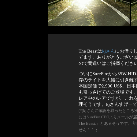
The Beastは
kjさん
にお借り
てます。ありがとうござい
ので間違いはご指摘くださ
ついにSureFireから35
存のライトを大幅に引き離
本国定価で2,900 US$
も引っさげてのご登場です。
レア中のレアですが、これ
理そうです。kjさんすげー
(*)kjさんに確認を取ったところ
にはSureFire CEOよりメールが届き、そこには
The Beast.」とあるそうで
せん＾＾；