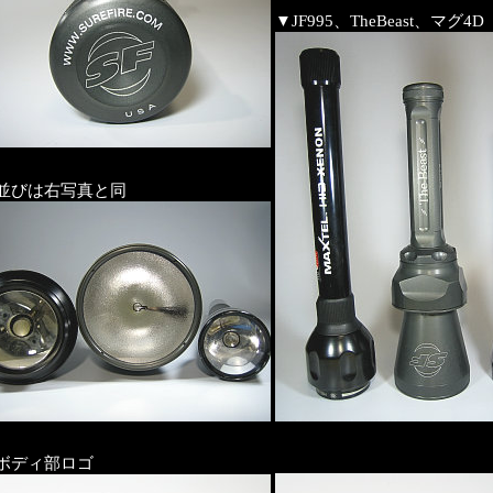
▼JF995、TheBeast、マグ4D
並びは右写真と同
ボディ部ロゴ