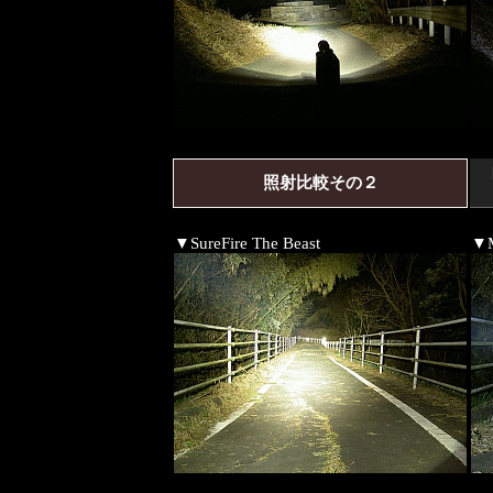
照射比較その２
▼SureFire The Beast
▼M