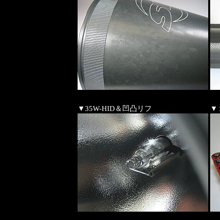
▼35W-HID＆凹凸リフ
▼